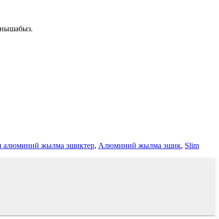
анышабыз.
 алюминий жылма эшиктер
,
Алюминий жылма эшик
,
Slim