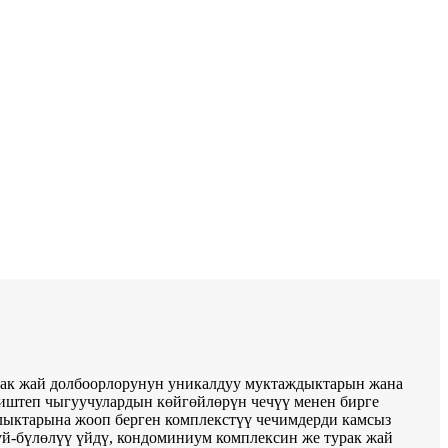
рак жай долбоорлорунун уникалдуу муктаждыктарын жана
 иштеп чыгуучулардын көйгөйлөрүн чечүү менен бирге
ыктарына жооп берген комплекстүү чечимдерди камсыз
үй-бүлөлүү үйдү, кондоминиум комплексин же турак жай