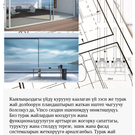
Кыялыңыздагы үйдү курууну каалаган үй ээси же турак
жай долбоорун пландаштырып жаткан иштеп чыгуучу
болсоңуз да, Vinco сиздин ишенимдүү өнөктөшүңүз.
Биз турак жайлардын кооздугун жана
функционалдуулугун арттырган жогорку сапаттагы,
туруктуу жана стилдүү терезе, эшик жана фасад
системаларын жеткирүүгө арналганбыз. Турак жай