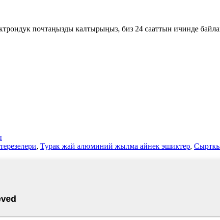
ектрондук почтаңызды калтырыңыз, биз 24 сааттын ичинде байл
ы
терезелери
,
Турак жай алюминий жылма айнек эшиктер
,
Сырткы