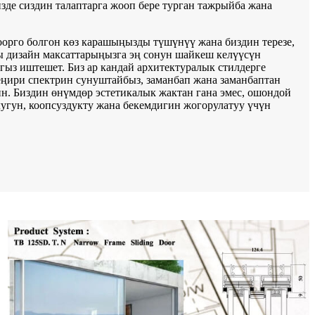
зде сиздин талаптарга жооп бере турган тажрыйба жана
оорго болгон көз карашыңызды түшүнүү жана биздин терезе,
ы дизайн максаттарыңызга эң сонун шайкеш келүүсүн
гыз иштешет. Биз ар кандай архитектуралык стилдерге
ңири спектрин сунуштайбыз, заманбап жана заманбаптан
н. Биздин өнүмдөр эстетикалык жактан гана эмес, ошондой
угун, коопсуздукту жана бекемдигин жогорулатуу үчүн