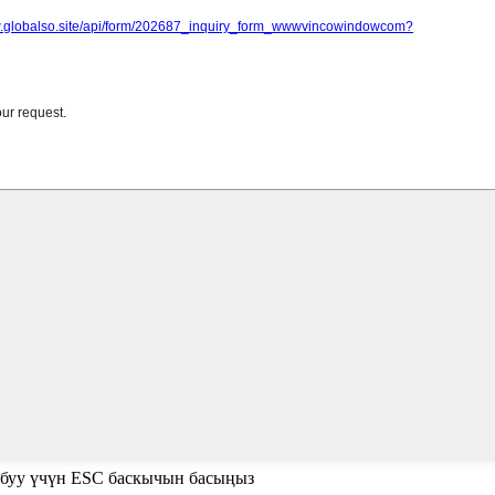
абуу үчүн ESC баскычын басыңыз