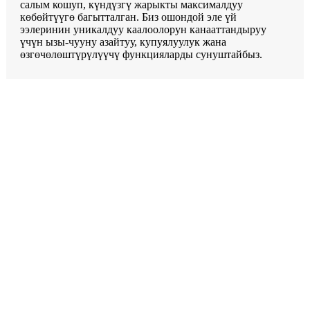
салым кошуп, күндүзгү жарыкты максималдуу
көбөйтүүгө багытталган. Биз ошондой эле үй
ээлеринин уникалдуу каалоолорун канааттандыруу
үчүн ызы-чууну азайтуу, купуялуулук жана
өзгөчөлөштүрүлүүчү функцияларды сунуштайбыз.