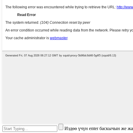
Издөө үчүн enter баскычын же ж