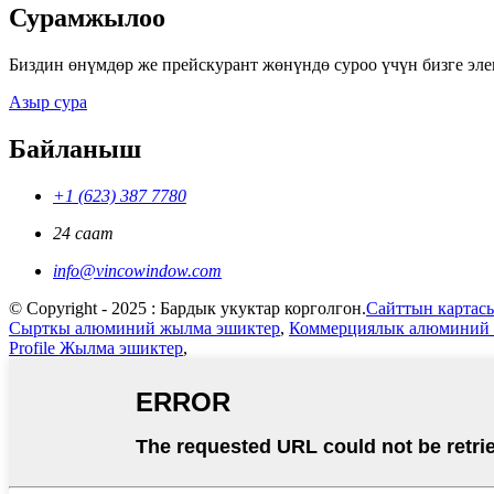
Сурамжылоо
Биздин өнүмдөр же прейскурант жөнүндө суроо үчүн бизге эл
Азыр сура
Байланыш
+1 (623) 387 7780
24 саат
info@vincowindow.com
© Copyright - 2025 : Бардык укуктар корголгон.
Сайттын картас
Сырткы алюминий жылма эшиктер
,
Коммерциялык алюминий 
Profile Жылма эшиктер
,