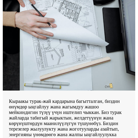
Кыраакы турак-жай кардарына багытталган, биздин
өнүмдөр ыңгайлуу жана жагымдуу жашоо
мейкиндигин түзүү үчүн иштелип чыккан. Биз турак
жайларда табигый жарыктын, желдетүүнүн жана
көрүнүштөрдүн маанилүүлүгүн түшүнөбүз. Биздин
терезелер жылуулукту жана жоготууларды азайтып,
энергияны үнөмдөөгө жана жалпы ыңгайлуулукка