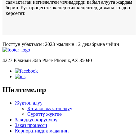
салмактаган негизделген чечимдерди кабыл алууга жардам
берип, бүт процессте эксперттик кеңештерди жана колдоо
көрсөтөт.
Посттун убактысы: 2023-жылдын 12-декабрына чейин
4227 Южный 36th Place Phoenix,AZ 85040
Шилтемелер
Жүктөп алуу
Каталог жүктөп алуу
Сүрөттү жүктөө
Заводдун көрүнүшү
Заказ процесси
Корпоративдик маданият