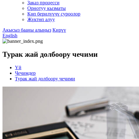
Заказ процесси
Орнотуу кызматы
Көп берилүүчү суроолор
Жүктөп алуу
Акысыз бааны алыңыз
Кирүү
English
Турак жай долбоору чечими
Үй
Чечимдер
Турак жай долбоору чечими