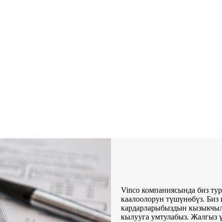
Vinco компаниясында биз ту
каалоолорун түшүнөбүз. Биз
кардарларыбыздын кызыкчыл
кылууга умтулабыз. Жалгыз 