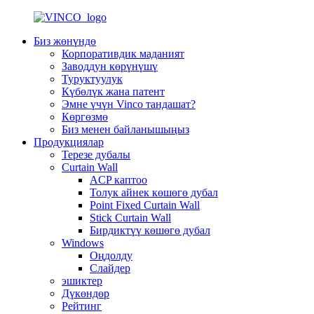
Биз жөнүндө
Корпоративдик маданият
Заводдун көрүнүшү
Туруктуулук
Күбөлүк жана патент
Эмне үчүн Vinco тандашат?
Көргөзмө
Биз менен байланышыңыз
Продукциялар
Терезе дубалы
Curtain Wall
ACP каптоо
Толук айнек көшөгө дубал
Point Fixed Curtain Wall
Stick Curtain Wall
Бирдиктүү көшөгө дубал
Windows
Оңдолду
Слайдер
эшиктер
Дүкөндөр
Рейтинг