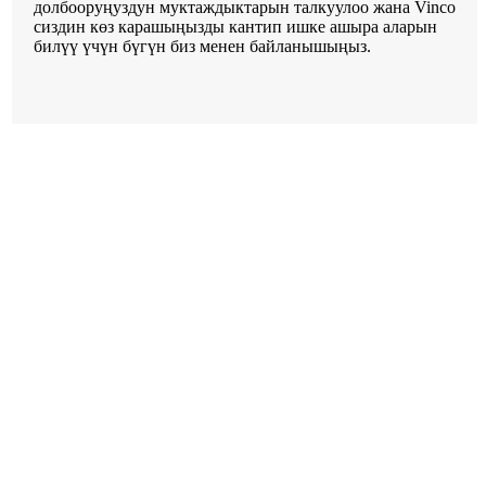
долбооруңуздун муктаждыктарын талкуулоо жана Vinco
сиздин көз карашыңызды кантип ишке ашыра аларын
билүү үчүн бүгүн биз менен байланышыңыз.