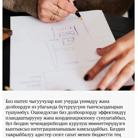
Биз иштеп чыгуучулар көп учурда үнөмдүү жана
долбоордун өз убагында бүтүрүүсүнө тынчсызданарын
түшүнөбүз. Ошондуктан биз долбоорлорду эффективдүү
пландаштырууну жана координациялоону сунуштайбыз,
бул биздин чечимдерибиздин курулуш мөөнөттөрүңүзгө
кынтыксыз интеграцияланышын камсыздайбыз. Биздин
тажрыйбалуу адистер сизге сапат менен бюджетти тең