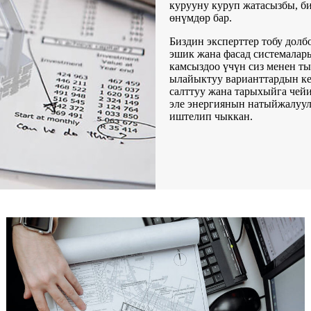
курууну куруп жатасызбы, би
өнүмдөр бар.
Биздин эксперттер тобу долб
эшик жана фасад системалар
камсыздоо үчүн сиз менен ты
ылайыктуу варианттардын ке
салттуу жана тарыхыйга чейи
эле энергиянын натыйжалуул
иштелип чыккан.