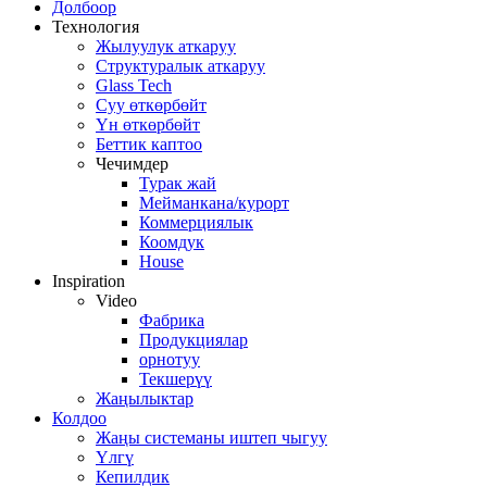
Долбоор
Технология
Жылуулук аткаруу
Структуралык аткаруу
Glass Tech
Суу өткөрбөйт
Үн өткөрбөйт
Беттик каптоо
Чечимдер
Турак жай
Мейманкана/курорт
Коммерциялык
Коомдук
House
Inspiration
Video
Фабрика
Продукциялар
орнотуу
Текшерүү
Жаңылыктар
Колдоо
Жаңы системаны иштеп чыгуу
Үлгү
Кепилдик